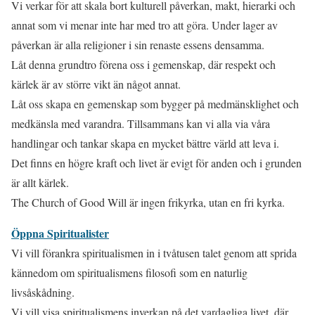
Vi verkar för att skala bort kulturell påverkan, makt, hierarki och
annat som vi menar inte har med tro att göra. Under lager av
påverkan är alla religioner i sin renaste essens densamma.
Låt denna grundtro förena oss i gemenskap, där respekt och
kärlek är av större vikt än något annat.
Låt oss skapa en gemenskap som bygger på medmänsklighet och
medkänsla med varandra. Tillsammans kan vi alla via våra
handlingar och tankar skapa en mycket bättre värld att leva i.
Det finns en högre kraft och livet är evigt för anden och i grunden
är allt kärlek.
The Church of Good Will är ingen frikyrka, utan en fri kyrka.
Öppna Spiritualister
Vi vill förankra spiritualismen in i tvåtusen talet genom att sprida
kännedom om spiritualismens filosofi som en naturlig
livsåskådning.
Vi vill visa spiritualismens inverkan på det vardagliga livet, där