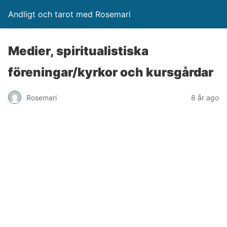
Andligt och tarot med Rosemari
Medier, spiritualistiska
föreningar/kyrkor och kursgårdar
Rosemari
8 år ago