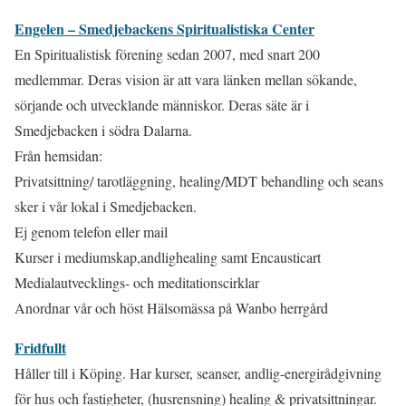
Engelen – Smedjebackens Spiritualistiska Center
En Spiritualistisk förening sedan 2007, med snart 200
medlemmar. Deras vision är att vara länken mellan sökande,
sörjande och utvecklande människor. Deras säte är i
Smedjebacken i södra Dalarna.
Från hemsidan:
Privatsittning/ tarotläggning, healing/MDT behandling och seans
sker i vår lokal i Smedjebacken.
Ej genom telefon eller mail
Kurser i mediumskap,andlighealing samt Encausticart
Medialautvecklings- och meditationscirklar
Anordnar vår och höst Hälsomässa på Wanbo herrgård
Fridfullt
Håller till i Köping. Har kurser, seanser, andlig-energirådgivning
för hus och fastigheter, (husrensning) healing & privatsittningar.