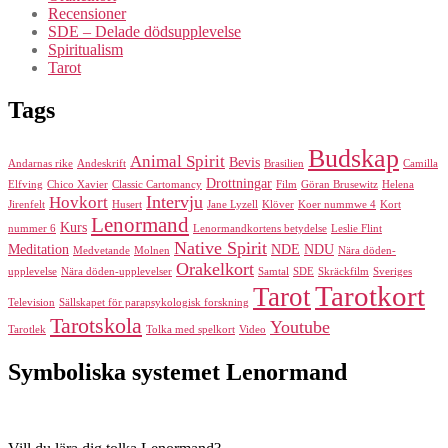
Recensioner
SDE – Delade dödsupplevelse
Spiritualism
Tarot
Tags
Budskap
Animal Spirit
Bevis
Andarnas rike
Andeskrift
Brasilien
Camilla
Drottningar
Elfving
Chico Xavier
Classic Cartomancy
Film
Göran Brusewitz
Helena
Intervju
Hovkort
Jirenfelt
Husert
Jane Lyzell
Klöver
Koer nummwe 4
Kort
Lenormand
Kurs
nummer 6
Lenormandkortens betydelse
Leslie Flint
Native Spirit
Meditation
NDE
NDU
Medvetande
Molnen
Nära döden-
Orakelkort
upplevelse
Nära döden-upplevelser
Samtal
SDE
Skräckfilm
Sveriges
Tarotkort
Tarot
Television
Sällskapet för parapsykologisk forskning
Tarotskola
Youtube
Tarotlek
Tolka med spelkort
Video
Symboliska systemet Lenormand