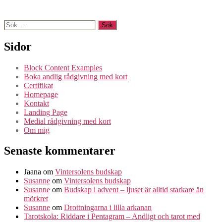
Sök
efter:
Sidor
Block Content Examples
Boka andlig rådgivning med kort
Certifikat
Homepage
Kontakt
Landing Page
Medial rådgivning med kort
Om mig
Senaste kommentarer
Jaana
om
Vintersolens budskap
Susanne
om
Vintersolens budskap
Susanne
om
Budskap i advent – ljuset är alltid starkare än
mörkret
Susanne
om
Drottningarna i lilla arkanan
Tarotskola: Riddare i Pentagram – Andligt och tarot med