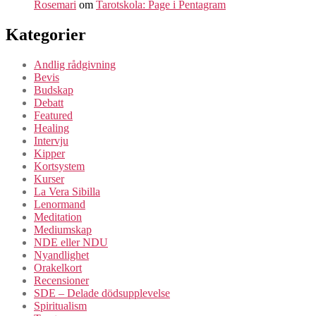
Rosemari
om
Tarotskola: Page i Pentagram
Kategorier
Andlig rådgivning
Bevis
Budskap
Debatt
Featured
Healing
Intervju
Kipper
Kortsystem
Kurser
La Vera Sibilla
Lenormand
Meditation
Mediumskap
NDE eller NDU
Nyandlighet
Orakelkort
Recensioner
SDE – Delade dödsupplevelse
Spiritualism