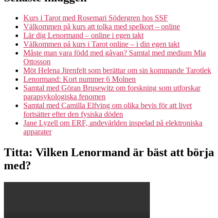
Kurs i Tarot med Rosemari Södergren hos SSF
Välkommen på kurs att tolka med spelkort – online
Lär dig Lenormand – online i egen takt
Välkommen på kurs i Tarot online – i din egen takt
Måste man vara född med gåvan? Samtal med medium Mia
Ottosson
Möt Helena Jirenfelt som berättar om sin kommande Tarotlek
Lenormand: Kort nummer 6 Molnen
Samtal med Göran Brusewitz om forskning som utforskar
parapsykologiska fenomen
Samtal med Camilla Elfving om olika bevis för att livet
fortsätter efter den fysiska döden
Jane Lyzell om ERF, andevärlden inspelad på elektroniska
apparater
Titta: Vilken Lenormand är bäst att börja
med?