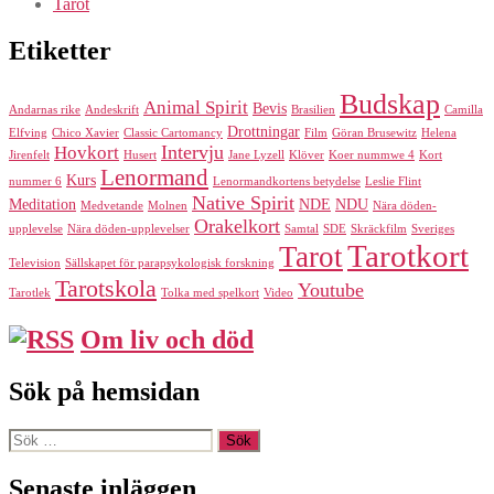
Tarot
Etiketter
Budskap
Animal Spirit
Bevis
Andarnas rike
Andeskrift
Brasilien
Camilla
Drottningar
Elfving
Chico Xavier
Classic Cartomancy
Film
Göran Brusewitz
Helena
Intervju
Hovkort
Jirenfelt
Husert
Jane Lyzell
Klöver
Koer nummwe 4
Kort
Lenormand
Kurs
nummer 6
Lenormandkortens betydelse
Leslie Flint
Native Spirit
Meditation
NDE
NDU
Medvetande
Molnen
Nära döden-
Orakelkort
upplevelse
Nära döden-upplevelser
Samtal
SDE
Skräckfilm
Sveriges
Tarotkort
Tarot
Television
Sällskapet för parapsykologisk forskning
Tarotskola
Youtube
Tarotlek
Tolka med spelkort
Video
Om liv och död
Sök på hemsidan
Sök
efter:
Senaste inläggen