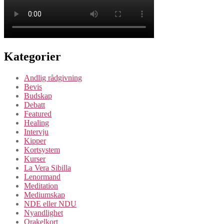
Kategorier
Andlig rådgivning
Bevis
Budskap
Debatt
Featured
Healing
Intervju
Kipper
Kortsystem
Kurser
La Vera Sibilla
Lenormand
Meditation
Mediumskap
NDE eller NDU
Nyandlighet
Orakelkort