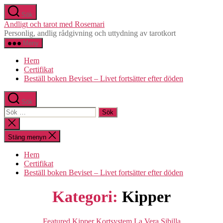
Hoppa
Sök
till
Andligt och tarot med Rosemari
innehåll
Personlig, andlig rådgivning och uttydning av tarotkort
Meny
Hem
Certifikat
Beställ boken Beviset – Livet fortsätter efter döden
Sök
Sök
efter:
Stäng
sökningen
Stäng menyn
Hem
Certifikat
Beställ boken Beviset – Livet fortsätter efter döden
Kategori:
Kipper
Kategorier
Featured
Kipper
Kortsystem
La Vera Sibilla