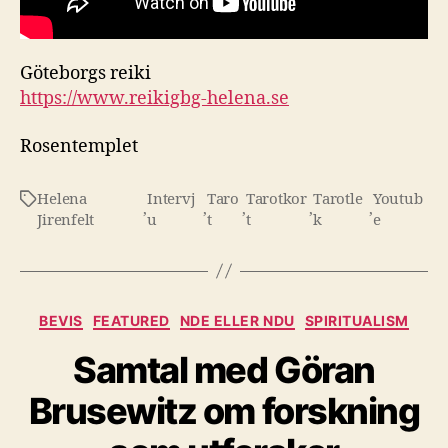
Göteborgs reiki
https://www.reikigbg-helena.se
Rosentemplet
Helena
Intervj
Taro
Tarotkor
Tarotle
Youtub
Etiketter
,
,
,
,
,
Jirenfelt
u
t
t
k
e
Kategorier
BEVIS
FEATURED
NDE ELLER NDU
SPIRITUALISM
Samtal med Göran
Brusewitz om forskning