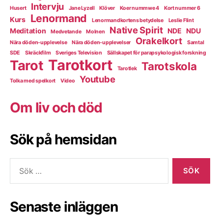
Intervju
Husert
Jane Lyzell
Klöver
Koer nummwe 4
Kort nummer 6
Lenormand
Kurs
Lenormandkortens betydelse
Leslie Flint
Native Spirit
Meditation
NDE
NDU
Medvetande
Molnen
Orakelkort
Nära döden-upplevelse
Nära döden-upplevelser
Samtal
SDE
Skräckfilm
Sveriges Television
Sällskapet för parapsykologisk forskning
Tarotkort
Tarot
Tarotskola
Tarotlek
Youtube
Tolka med spelkort
Video
Om liv och död
Sök på hemsidan
Sök
efter:
Senaste inläggen