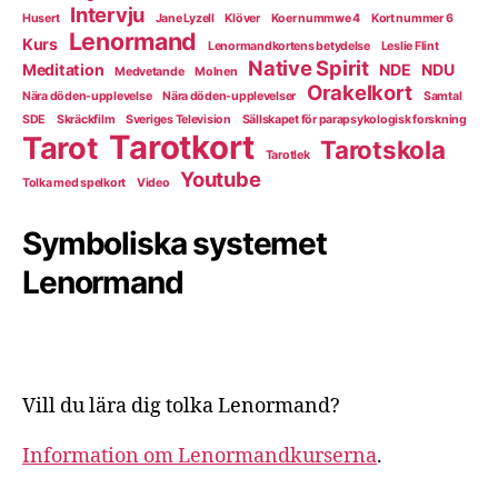
Intervju
Husert
Jane Lyzell
Klöver
Koer nummwe 4
Kort nummer 6
Lenormand
Kurs
Lenormandkortens betydelse
Leslie Flint
Native Spirit
Meditation
NDE
NDU
Medvetande
Molnen
Orakelkort
Nära döden-upplevelse
Nära döden-upplevelser
Samtal
SDE
Skräckfilm
Sveriges Television
Sällskapet för parapsykologisk forskning
Tarotkort
Tarot
Tarotskola
Tarotlek
Youtube
Tolka med spelkort
Video
Symboliska systemet
Lenormand
Vill du lära dig tolka Lenormand?
Information om Lenormandkurserna
.