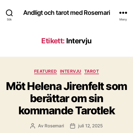
Andligt och tarot med Rosemari
Sök
Meny
Etikett:
Intervju
Kategorier
FEATURED
INTERVJU
TAROT
Möt Helena Jirenfelt som
berättar om sin
kommande Tarotlek
Av
Rosemari
juli 12, 2025
Inläggsförfattare
Inläggsdatum