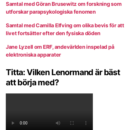
Samtal med Göran Brusewitz om forskning som
utforskar parapsykologiska fenomen
Samtal med Camilla Elfving om olika bevis för att
livet fortsätter efter den fysiska döden
Jane Lyzell om ERF, andevärlden inspelad på
elektroniska apparater
Titta: Vilken Lenormand är bäst
att börja med?