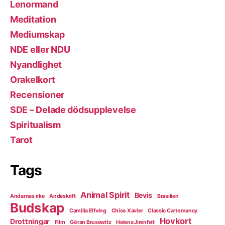
Lenormand
Meditation
Mediumskap
NDE eller NDU
Nyandlighet
Orakelkort
Recensioner
SDE – Delade dödsupplevelse
Spiritualism
Tarot
Tags
Animal Spirit
Bevis
Andarnas rike
Andeskrift
Brasilien
Budskap
Camilla Elfving
Chico Xavier
Classic Cartomancy
Hovkort
Drottningar
Film
Göran Brusewitz
Helena Jirenfelt