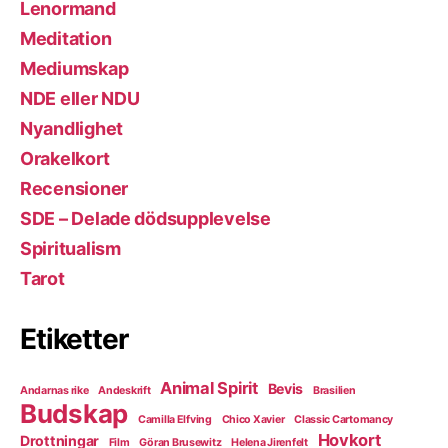
Lenormand
Meditation
Mediumskap
NDE eller NDU
Nyandlighet
Orakelkort
Recensioner
SDE – Delade dödsupplevelse
Spiritualism
Tarot
Etiketter
Animal Spirit
Bevis
Andarnas rike
Andeskrift
Brasilien
Budskap
Camilla Elfving
Chico Xavier
Classic Cartomancy
Hovkort
Drottningar
Film
Göran Brusewitz
Helena Jirenfelt