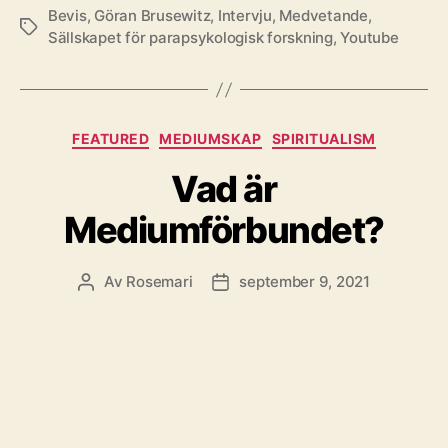
Bevis
,
Göran Brusewitz
,
Intervju
,
Medvetande
,
Etiketter
Sällskapet för parapsykologisk forskning
,
Youtube
Kategorier
FEATURED
MEDIUMSKAP
SPIRITUALISM
Vad är
Mediumförbundet?
Av
Rosemari
september 9, 2021
Inläggsförfattare
Inläggsdatum