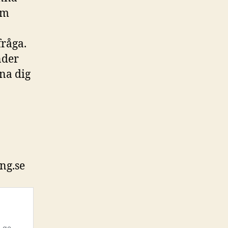
om
fråga.
nder
na dig
ng.se