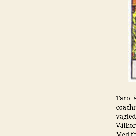
Tarot 
coachn
vägledn
Välkom
Med fo