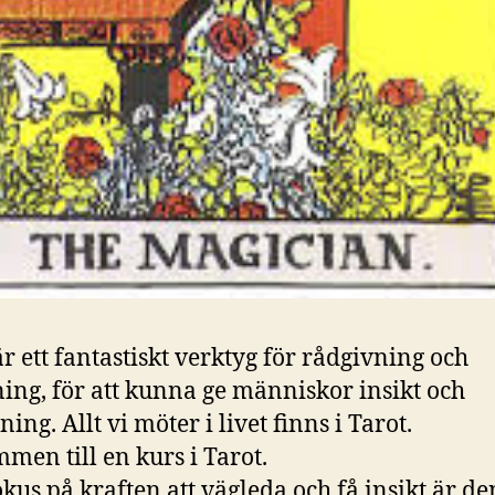
är ett fantastiskt verktyg för rådgivning och
ing, för att kunna ge människor insikt och
ing. Allt vi möter i livet finns i Tarot.
men till en kurs i Tarot.
kus på kraften att vägleda och få insikt är d