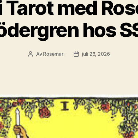
i Tarot med Ro
ödergren hos S
Av
Rosemari
juli 26, 2026
Inläggsförfattare
Inläggsdatum