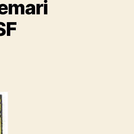
semari
SF