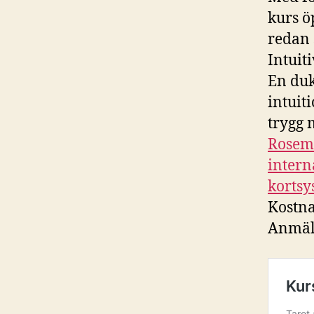
kurs ö
redan 
Intuiti
En duk
intuit
trygg 
Rosema
intern
kortsy
Kostna
Anmäla