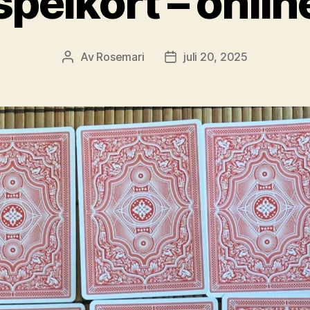
spelkort – onlin
Av
Rosemari
juli 20, 2025
Inläggsförfattare
Inläggsdatum