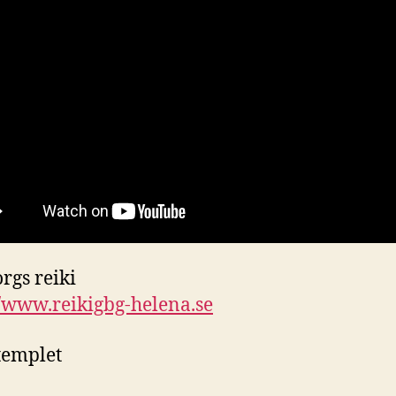
rgs reiki
//www.reikigbg-helena.se
templet