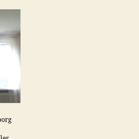
borg
ler