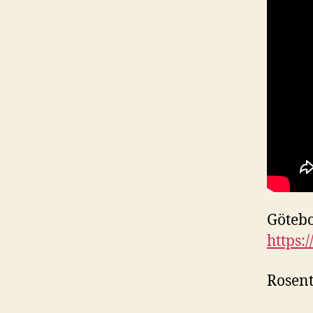
Götebo
https:
Rosen