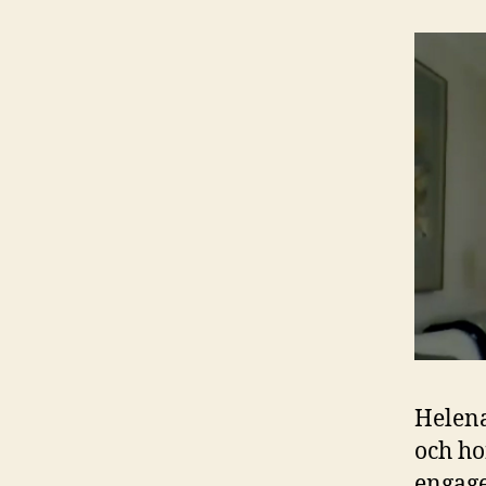
Helena
och ho
engage