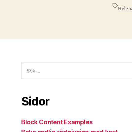
Etiketter
Helena
Sök
efter:
Sidor
Block Content Examples