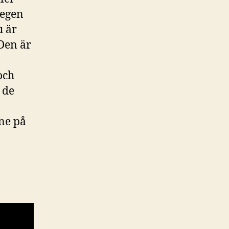
 egen
u är
 Den är
och
 de
nne på