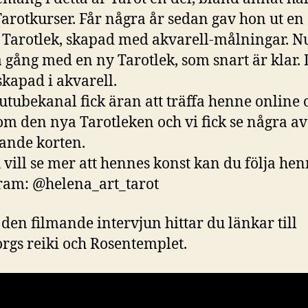
Tarotkurser. Får några år sedan gav hon ut en
Tarotlek, skapad med akvarell-målningar. N
 gång med en ny Tarotlek, som snart är klar.
skapad i akvarell.
utubekanal fick äran att träffa henne online 
om den nya Tarotleken och vi fick se några av
nde korten.
vill se mer att hennes konst kan du följa he
ram: @helena_art_tarot
den filmande intervjun hittar du länkar till
rgs reiki och Rosentemplet.