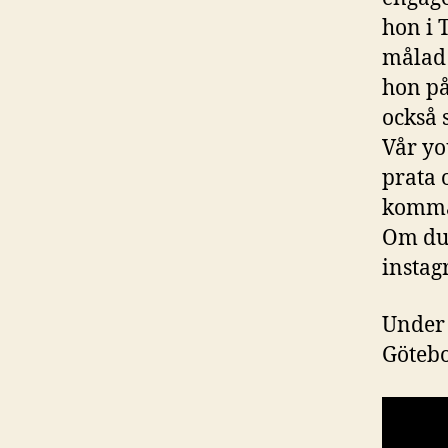
hon i 
målad 
hon på
också 
Vår yo
prata 
komma
Om du 
instag
Under 
Götebo