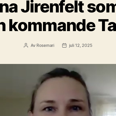
na Jirenfelt som
n kommande Ta
Av
Rosemari
juli 12, 2025
Inläggsförfattare
Inläggsdatum