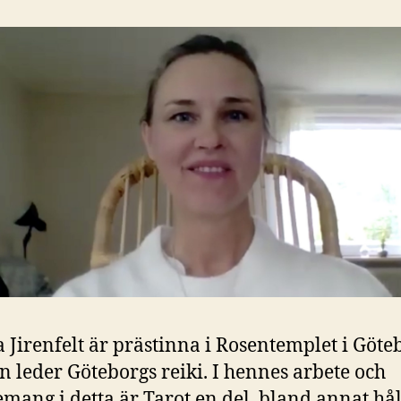
 Jirenfelt är prästinna i Rosentemplet i Göte
n leder Göteborgs reiki. I hennes arbete och
mang i detta är Tarot en del, bland annat hål