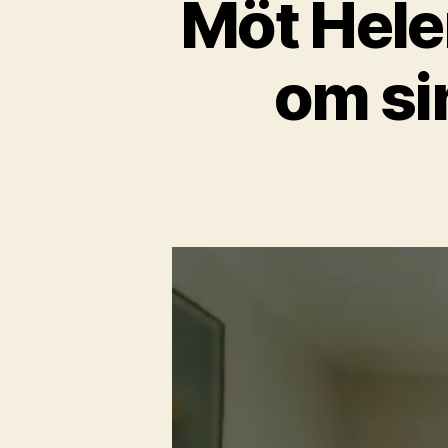
Möt Hele
om si