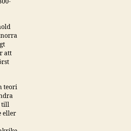
300-
nold
 norra
gt
r att
rst
 teori
andra
till
 eller