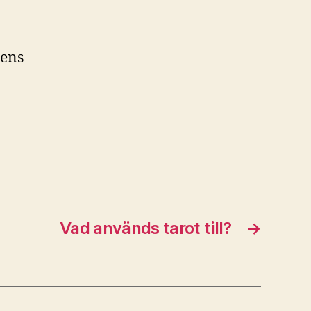
tens
Vad används tarot till?
→