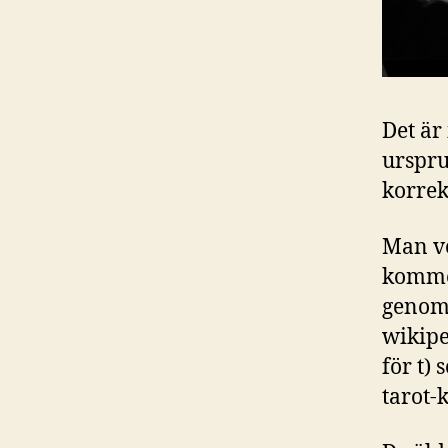
Det är 
urspru
korrek
Man ve
kommer
genom 
wikipe
för t)
tarot-