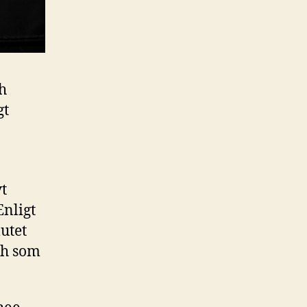
ch
gt
t
Enligt
lutet
ch som