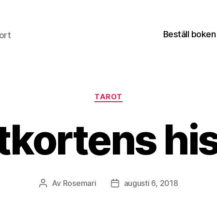
Beställ boken
ort
Kategorier
TAROT
tkortens his
Av
Rosemari
augusti 6, 2018
Inläggsförfattare
Inläggsdatum