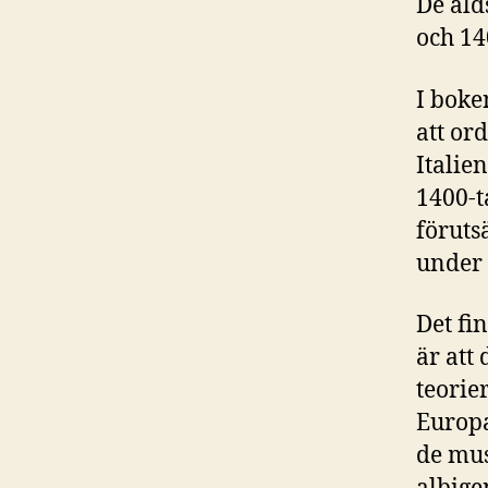
De äld
och 14
I bok
att or
Italie
1400-ta
föruts
under 
Det fi
är att
teorie
Europa
de mus