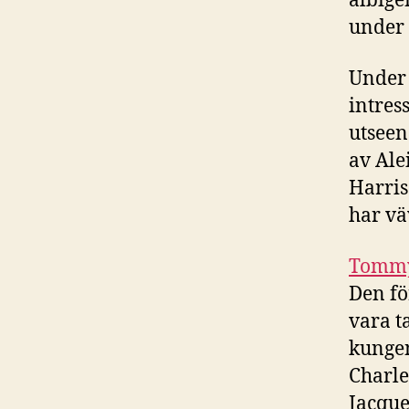
albige
under 
Under 
intres
utseen
av Ale
Harris
har vä
Tommy 
Den f
vara t
kungen
Charle
Jacque