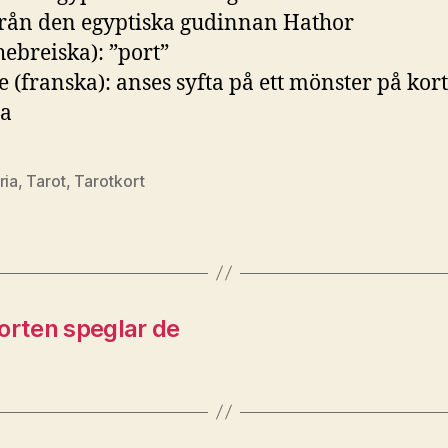
från den egyptiska gudinnan Hathor
hebreiska): ”port”
e (franska): anses syfta på ett mönster på kor
da
ria
,
Tarot
,
Tarotkort
orten speglar de