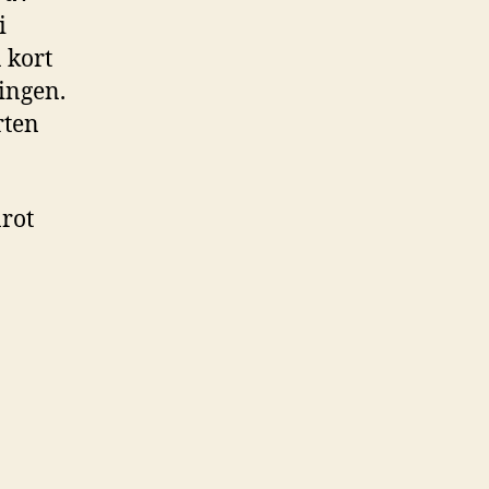
i
a kort
ingen.
rten
arot