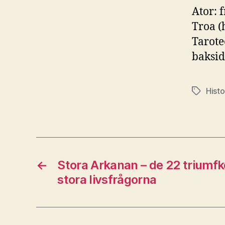
Ator: 
Troa (
Tarote
baksi
Histo
Etiketter
←
Stora Arkanan – de 22 triumfk
stora livsfrågorna