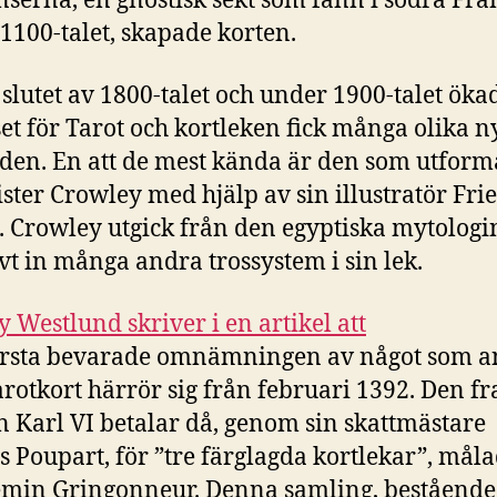
nserna, en gnostisk sekt som fann i södra Fra
1100-talet, skapade korten.
slutet av 1800-talet och under 1900-talet öka
set för Tarot och kortleken fick många olika n
den. En att de mest kända är den som utfor
ister Crowley med hjälp av sin illustratör Fri
. Crowley utgick från den egyptiska mytolog
vt in många andra trossystem i sin lek.
Westlund skriver i en artikel att
örsta bevarade omnämningen av något som a
arotkort härrör sig från februari 1392. Den f
 Karl VI betalar då, genom sin skattmästare
s Poupart, för ”tre färglagda kortlekar”, mål
min Gringonneur. Denna samling, bestående