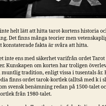
inte helt lätt att hitta tarot-kortens historia o
ng. Det finns många teorier men vetenskapli
t konstaterade fakta är svåra att hitta.
t inte ens med säkerhet varifrån ordet Tarot
. Kunskapen om korten har troligen överlev
muntlig tradition, enligt vissa i tusentals år. 
dia finns ordet tarok-kortlek (alltså med k i s
 som svensk benämning redan på 1500-talet o
kortlek från 1980-talet.