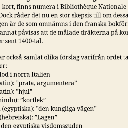
n kort, finns numera i Bibliothèque Nationale 
 Dock råder det nu en stor skepsis till om dess
gen är de som omnämns i den franska bokför
annat påvisas att de målade dräkterna på ko
r sent 1400-tal.
r också samlat olika förslag varifrån ordet t
r:
lod i norra Italien
latin): ”prata, argumentera”
atin): ”hjul”
hindu): ”kortlek”
 (egyptiska): ”den kungliga vägen”
(hebreiska): ”Lagen”
 den egyptiska visdomsguden