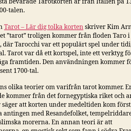
sta bevarade Tarotkorten är från Italien på 1
00-talen.
en
Tarot – Lär dig tolka korten
skriver Kim Ar
det ”tarot” troligen kommer från floden Taro i
n, där Tarocchi var ett populärt spel under tidi
l. Tarot var då ett kortspel, inte ett verktyg fö
äga framtiden. Den användningen kommer fö
sent 1700-tal.
nns olika teorier om varifrån tarot kommer. En
 de kommer från det fornegyptiska riket och 
r säger att korten under medeltiden kom först 
 antingen med Resandefolket, tempelriddare
limska morerna. En annan teori är att