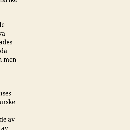
nkrike
de
ya
mades
eda
in men
nses
ranske
ade av
 av