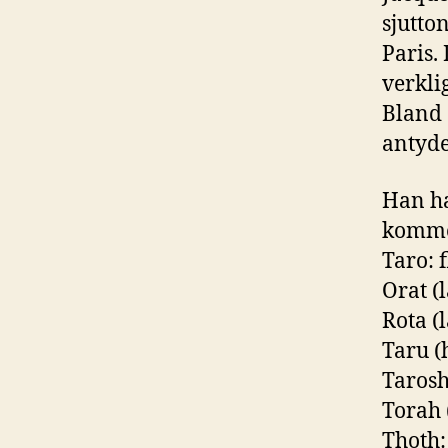
sjutto
Paris.
verkli
Bland 
antyde
Han ha
komme
Taro: f
Orat (
Rota (l
Taru (
Tarosh
Torah 
Thoth: