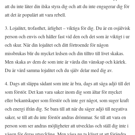
att du inte låter din ilska styra dig och att du inte engagerar dig för
att det är populärt att vara rebell.
3. Lojalitet, trofasthet, ärlighet – viktiga för dig. Du är en osjälvisk
person och envis och håller fast vid den och det som är viktigt i ur
och skur. När din lojalitet och ditt förtroende för någon
missbrukas blir du mycket ledsen och din tilltro till livet skakas.
Men skaka av dem de som inte är värda din vänskap och kärlek.
Du är värd samma lojalitet och du själv delar med dig av.
4. Dags att släppa sådant som inte är bra, dags att säga adjö till det
som förstör. Det kan vara saker inom dig som ältar för mycket
eller bekantskaper som förstör och inte ger något, som suger kraft
och energi ifrån dig. Se bara till att när du säger adjö till negativa
saker, se till att du inte förstör andras drömmar. Se till att vara en
person som ser andras möjligheter att utvecklas och ställ dig inte i
vägen för deras utveckling. Men våga nu ta klivet ut att förändra