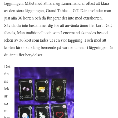
läggningen. Målet med att lära sig Lenormand är oftast att klara
av den stora läggningen, Grand Tableau, GT. Där använder man
just alla 36 korten och då fungerar det inte med extrakorten.
Såvida du inte bestämmer dig för att använda ännu fler kort i GT,
förstås, Men traditionellt och som Lenormand skapades bestod
leken av 36 kort som lades ut i en stor läggning. I och med att
korten får olika klang beroende på var de hamnar i läggningen får
du ännu fler betydelser.
Det
fin
ns
lek
ar
so
m
har