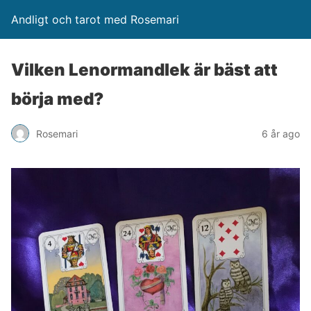
Andligt och tarot med Rosemari
Vilken Lenormandlek är bäst att
börja med?
Rosemari
6 år ago