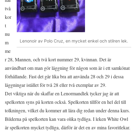
två
kor
t
nu
Lenonoir av Polo Cruz, en mycket enkel och stilren lek.
m
me
r 28, Mannen, och två kort nummer 29, kvinnan. Det är
användbart om man gör läggning för någon som är i ett samkönat
förhållande. Fast det går lika bra att använda 28 och 29 i dessa
läggningar istället för två 28 eller två exemplar av 29.
Det viktiga när du skaffar en Lenormandlek tycker jag är att
spelkorten syns på korten också. Spelkorten tillför en hel del till
tolkningen, vilket du kommer att lära dig redan under denna kurs.
Bilderna på spelkorten kan vara olika tydliga. I leken White Owl
är spelkorten mycket tydliga, därför är det en av mina favoritlekar.