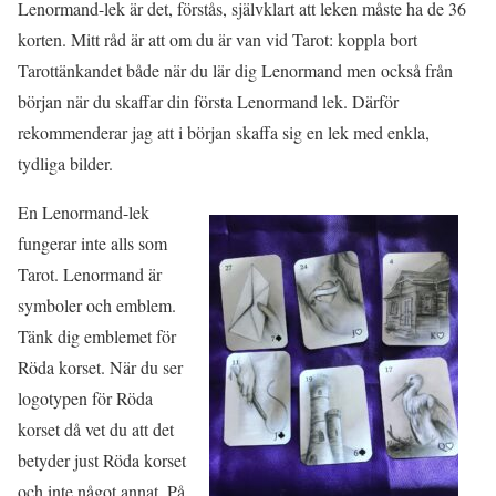
Lenormand-lek är det, förstås, självklart att leken måste ha de 36
korten. Mitt råd är att om du är van vid Tarot: koppla bort
Tarottänkandet både när du lär dig Lenormand men också från
början när du skaffar din första Lenormand lek. Därför
rekommenderar jag att i början skaffa sig en lek med enkla,
tydliga bilder.
En Lenormand-lek
fungerar inte alls som
Tarot. Lenormand är
symboler och emblem.
Tänk dig emblemet för
Röda korset. När du ser
logotypen för Röda
korset då vet du att det
betyder just Röda korset
och inte något annat. På